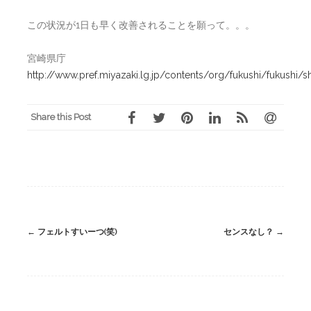
この状況が1日も早く改善されることを願って。。。
宮崎県庁
http://www.pref.miyazaki.lg.jp/contents/org/fukushi/fukushi/
Share this Post
Post
←
フェルトすいーつ(笑)
センスなし？
→
navigation