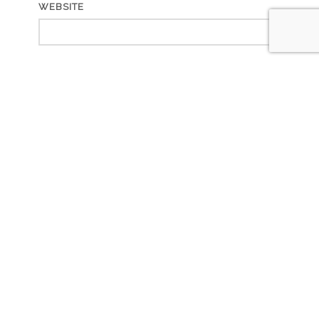
WEBSITE
RECENT POST
【イーネオヤ】シルバニアのウェルカムドール
2026年7月25日
【イーネダンテル】小花のスカーフ
2025年3月13日
だから自作はやめられない～十四代目その3「ケース編」
2023年11月