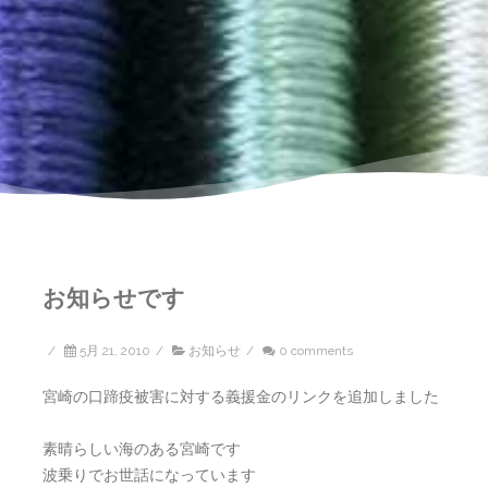
お知らせです
/
5月 21, 2010
/
お知らせ
/
0 comments
宮崎の口蹄疫被害に対する義援金のリンクを追加しました
素晴らしい海のある宮崎です
波乗りでお世話になっています