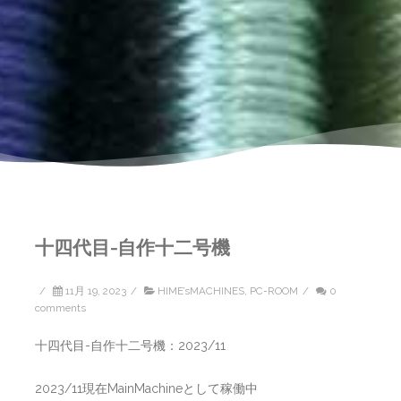
十四代目-自作十二号機
/
11月 19, 2023
/
HIME’sMACHINES
,
PC-ROOM
/
0
comments
十四代目-自作十二号機：2023/11
2023/11現在MainMachineとして稼働中