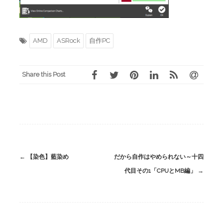
AMD
ASRock
自作PC
Share this Post
Post
←
【染色】藍染め
だから自作はやめられない～十四
navigation
代目その1「CPUとMB編」
→