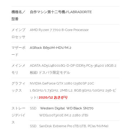
機種名／
自作マシン第十二号機//LABRADORITE
型番
メインプ
AMD Ryzen 7 7700 8-Core Processor
ロセッサ
マザーボ
ASRock B650M-HDV/M.2
ード
メインメ
ADATA AD5U480016G-D-DP (DDR5 PC5-38400 16GB 2
モリ
枚組) ドスパラ限定モデル
グラフィ
NVIDIA GeForce GTX 1080 (2560SP 20C
ックス
1.61GHz/1.73GHz, 2MB L2, 8GB 9GHz/10GHz 256-ビ
ット)
2020/12 おさがり
ストレー
SSD
Western Digital WD Black SN770
ジデバイ
WDS100T3X0E (M.2 2280 1TB)
ス
SSD
SanDisk Extreme Pro 1TB (1TB, PCIe/NVMe)