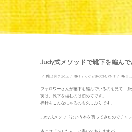
Judy式メソッドで靴下を編ん
/
12月 7, 2014
/
HandiCraftROOM
,
KNIT
/
0 c
フォロワーさんが靴下を編んでいるのを見て、糸
実は、靴下を編むのは初めてです。
棒針をこんなにやるのも久しぶりです。
Judy式メソッドという本を買ってみたのでチャ
本には「かんたん」と書いてありますが…