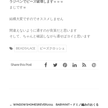
ラジペンでビーズ破壊します
ｗｗｗ
まじですｗ
結構大変ですのでオススメしません
間違えないように通すのが良策だと思います
そして、ちゃんと確認しながら通せばヨイと思います
BEADS+LACE
ビーズクロッシェ
Share this Post
Post
←
WINDOWSHOMESREVER2011
BABYKNIT～ドミノ編みのおくる