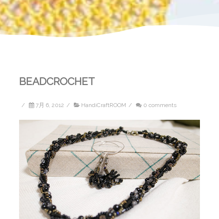
BEADCROCHET
/
7月 6, 2012
/
HandiCraftROOM
/
0 comments