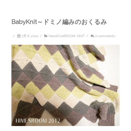
BabyKnit～ドミノ編みのおくるみ
/
7月 6, 2012
/
HandiCraftROOM
,
KNIT
/
0 comments