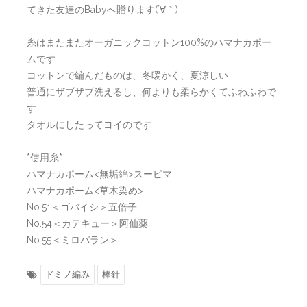
てきた友達のBabyへ贈ります(´∀｀)
糸はまたまたオーガニックコットン100%のハマナカポー
ムです
コットンで編んだものは、冬暖かく、夏涼しい
普通にザブザブ洗えるし、何よりも柔らかくてふわふわで
す
タオルにしたってヨイのです
*使用糸*
ハマナカポーム<無垢綿>スーピマ
ハマナカポーム<草木染め>
No.51＜ゴバイシ＞五倍子
No.54＜カテキュー＞阿仙薬
No.55＜ミロバラン＞
ドミノ編み
棒針