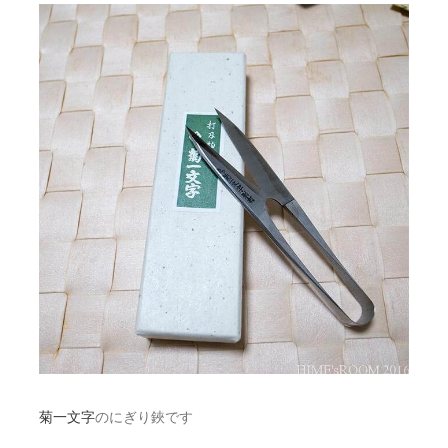
菊一文字
のにぎり鋏です