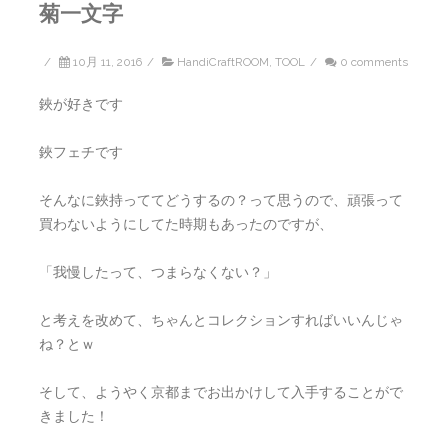
菊一文字
/
10月 11, 2016
/
HandiCraftROOM
,
TOOL
/
0 comments
鋏が好きです
鋏フェチです
そんなに鋏持っててどうするの？って思うので、頑張って
買わないようにしてた時期もあったのですが、
「我慢したって、つまらなくない？」
と考えを改めて、ちゃんとコレクションすればいいんじゃ
ね？とｗ
そして、ようやく京都までお出かけして入手することがで
きました！