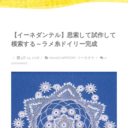
【イーネダンテル】思索して試作して
模索する～ラメ糸ドイリー完成
/
9月 24, 2018
/
HandiCraftROOM
,
イーネオヤ
/
0
comments