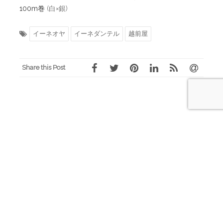
100m巻
(白×銀)
イーネオヤ
イーネダンテル
越前屋
Share this Post
Post
←
【カルトナージュ】ジュエリー
BABY KNIT-USAGIガラガラ
→
navigation
ボックス-リング専用