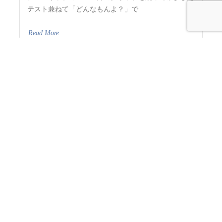
テスト兼ねて「どんなもんよ？」で
Read More
RECENT POST
【イーネオヤ】シルバニアのウェルカムドール
2026年7月25日
【イーネダンテル】小花のスカーフ
2025年3月13日
だから自作はやめられない～十四代目その3「ケース編」
2023年11月
20日