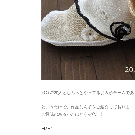
ﾜﾀｸｼが友人とちみっとやってるお人形チームで
というわけで、作品なんぞをご紹介しております
ご興味のあるかたはどうぞ(´∀｀)
M2H*