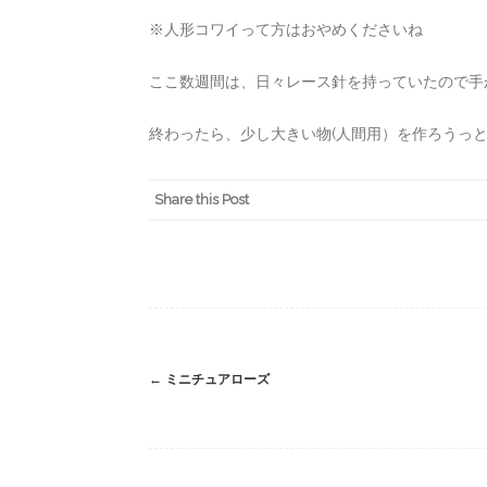
※人形コワイって方はおやめくださいね
ここ数週間は、日々レース針を持っていたので手が
終わったら、少し大きい物(人間用）を作ろうっ
Share this Post
Post
←
ミニチュアローズ
navigation