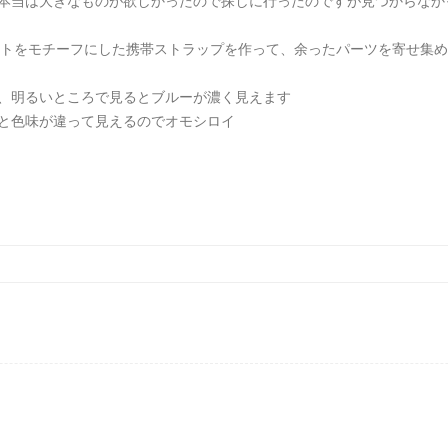
本当は大きなものが欲しかったので探しに行ったのですが見つからなかっ
ンダントをモチーフにした携帯ストラップを作って、余ったパーツを寄せ集
、明るいところで見るとブルーが濃く見えます
と色味が違って見えるのでオモシロイ