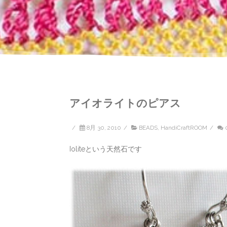
アイオライトのピアス
/
8月 30, 2010
/
BEADS
,
HandiCraftROOM
/
Ioliteという天然石です