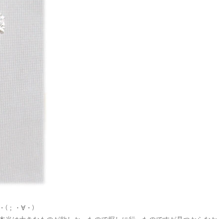
(；・∀・)