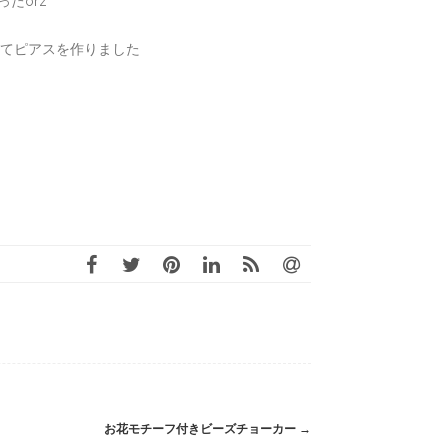
たorz
めてピアスを作りました
お花モチーフ付きビーズチョーカー
→