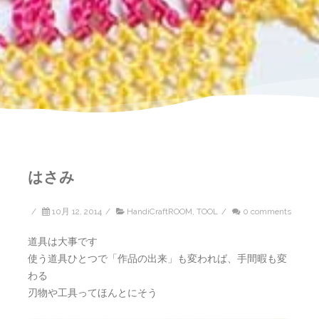
はさみ
/
10月 12, 2014
/
HandiCraftROOM
,
TOOL
/
0 comments
道具は大事です
使う道具ひとつで「作品の出来」も変われば、手間暇も変
わる
刃物や工具ってほんとにそう