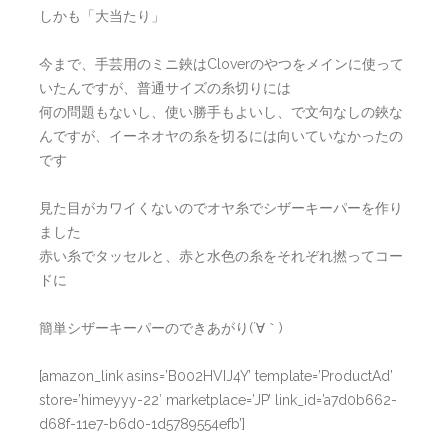
しかも「大当たり」
今まで、手芸用のミニ鋏はCloverのやつをメインに使って
いたんですが、普通サイズの糸切りには
何の問題もないし、使い勝手もよいし、で文句なしの鋏な
んですが、イーネオヤの糸を切るには向いていなかったの
です
見た目がカワイくないのでオヤ糸でシザーキーパーを作り
ました
赤い糸でタッセルと、赤と水色の糸をそれぞれ撚ってコー
ドに
簡単シザーキーパーのできあがり(´∀｀)
[amazon_link asins=’B002HVIJ4Y’ template=’ProductAd’
store=’himeyyy-22′ marketplace=’JP’ link_id=’a7d0b662-
d68f-11e7-b6d0-1d5789554efb’]