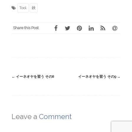
Tool
鋏
Share this Post
Post
←
イーネオヤを習う その8
イーネオヤを習う その9
→
navigation
Leave a
Comment