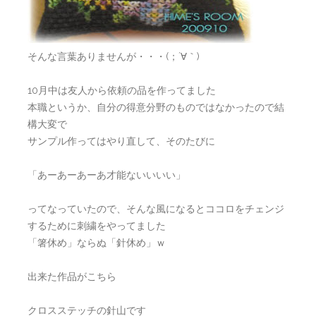
そんな言葉ありませんが・・・(；´∀｀)
10月中は友人から依頼の品を作ってました
本職というか、自分の得意分野のものではなかったので結
構大変で
サンプル作ってはやり直して、そのたびに
「あーあーあーあ才能ないいいい」
ってなっていたので、そんな風になるとココロをチェンジ
するために刺繍をやってました
「箸休め」ならぬ「針休め」ｗ
出来た作品がこちら
クロスステッチの針山です