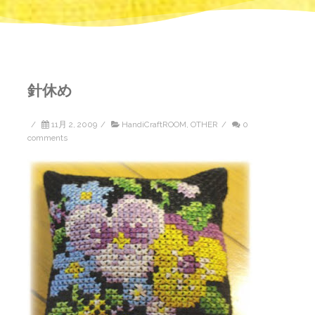
針休め
/
11月 2, 2009
/
HandiCraftROOM
,
OTHER
/
0
comments