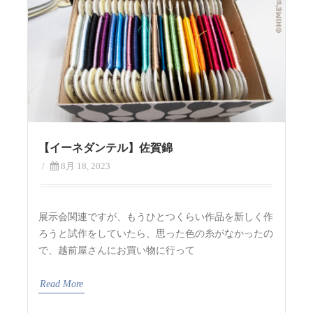
【イーネダンテル】佐賀錦
/
8月 18, 2023
展示会関連ですが、もうひとつくらい作品を新しく作
ろうと試作をしていたら、思った色の糸がなかったの
で、越前屋さんにお買い物に行って
Read More