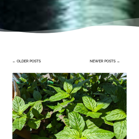
Post
←
OLDER POSTS
NEWER POSTS
→
navigation