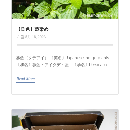
【染色】藍染め
/
8月 18, 2023
蓼藍（タデアイ） 〔英名〕Japanese indigo plants
〔和名〕蓼藍・アイタデ・藍 〔学名〕Persicaria
Read More