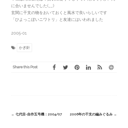
に合いませんでした(__;)
玄関に干支の物をおいておくと風水で良いらしいです
「ひよっこぽいニワトリ」と友達にはいわれました
2005-01
かぎ針
Share this Post
Post
←
七代目-自作五号機：2004/07
2006年の干支の編みぐるみ
→
navigation