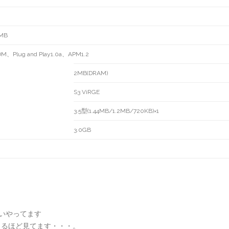
4MB
Plug and Play1.0a、APM1.2
2MB(DRAM)
S3 ViRGE
3.5型(1.44MB/1.2MB/720KB)×1
3.0GB
いやってます
飽きるほど見てます・・・。