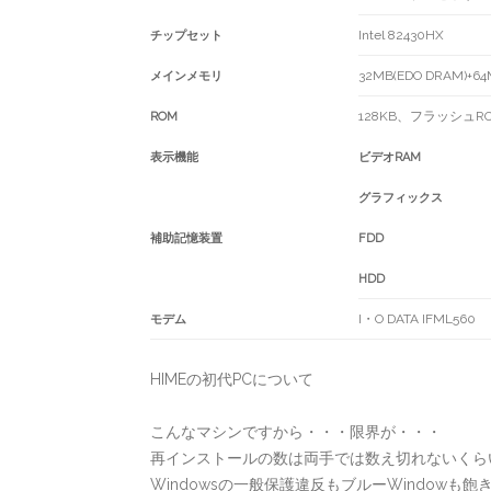
Intel 82430HX
チップセット
32MB(EDO DRAM)+6
メインメモリ
128KB、フラッシュROM、
ROM
表示機能
ビデオRAM
グラフィックス
補助記憶装置
FDD
HDD
I・O DATA IFML560
モデム
HIMEの初代PCについて
こんなマシンですから・・・限界が・・・
再インストールの数は両手では数え切れないくら
Windowsの一般保護違反もブルーWindowも