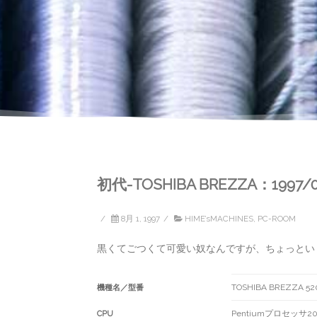
初代-TOSHIBA BREZZA：1997/
/
8月 1, 1997
/
HIME’sMACHINES
,
PC-ROOM
黒くてごつくて可愛い奴なんですが、ちょっとい
TOSHIBA BREZZA 5
機種名／型番
Pentiumプロセッサ2
CPU