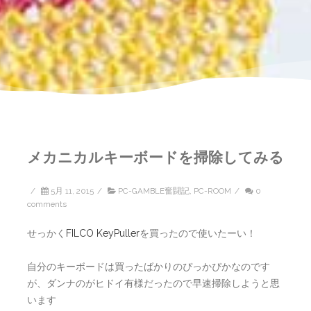
メカニカルキーボードを掃除してみる
/
5月 11, 2015
/
PC-GAMBLE奮闘記
,
PC-ROOM
/
0
comments
せっかく
FILCO KeyPuller
を買ったので使いたーい！
自分のキーボードは買ったばかりのぴっかぴかなのです
が、ダンナのがヒドイ有様だったので早速掃除しようと思
います