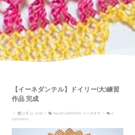
【イーネダンテル】ドイリー(大)練習
作品 完成
/
12月 12, 2016
/
HandiCraftROOM
,
イーネオヤ
/
0
comments