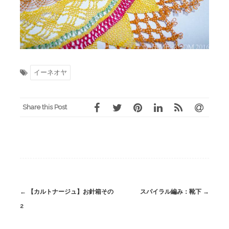
イーネオヤ
Share this Post
Post
←
【カルトナージュ】お針箱その
スパイラル編み：靴下
→
navigation
2