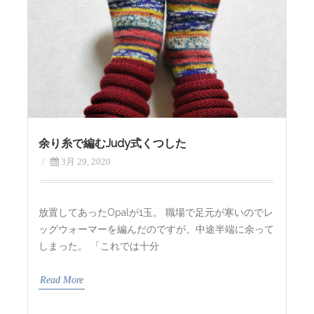
余り糸で編むJudy式くつした
/
3月 29, 2020
放置してあったOpalが1玉。 職場で足元が寒いのでレ
ッグウォーマーを編んだのですが、中途半端に余って
しまった。 「これでは十分
Read More