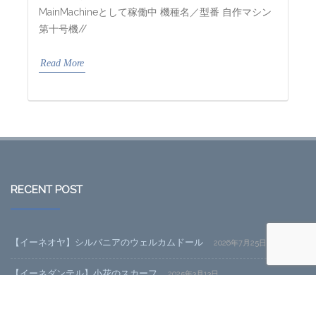
MainMachineとして稼働中 機種名／型番 自作マシン
第十号機//
Read More
RECENT POST
【イーネオヤ】シルバニアのウェルカムドール
2026年7月25日
【イーネダンテル】小花のスカーフ
2025年3月13日
だから自作はやめられない～十四代目その3「ケース編」
2023年11月