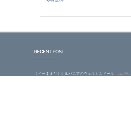
Read More
RECENT POST
【イーネオヤ】シルバニアのウェルカムドール
2026年
25日
【イーネダンテル】小花のスカーフ
2025年3月13日
だから自作はやめられない～十四代目その3「ケース編
2023年11月20日
だから自作はやめられない～十四代目その2「SSDと電